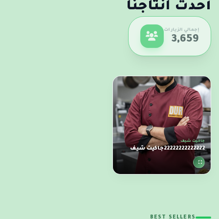
أحدث انتاجنا
إجمالي الزيارات
3,659
جاكيت شيف
22222222222222جاكيت شيف
BEST SELLERS